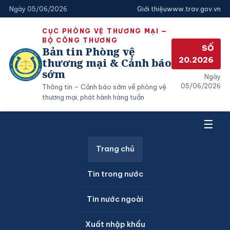
Ngày 05/06/2026
Giới thiệu
www.trav.gov.vn
CỤC PHÒNG VỆ THƯƠNG MẠI —
BỘ CÔNG THƯƠNG
SỐ
Bản tin Phòng vệ
20.2026
thương mại & Cảnh báo
sớm
Ngày
05/06/2026
Thông tin – Cảnh báo sớm về phòng vệ
thương mại, phát hành hàng tuần
☰
Trang chủ
KẾT QUẢ: “TIN TRONG NƯỚC”
Tin trong nước
Tin nước ngoài
Các số gần đây
Xuất nhập khẩu