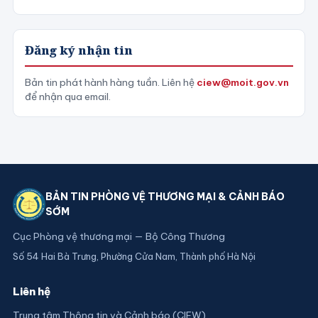
Đăng ký nhận tin
Bản tin phát hành hàng tuần. Liên hệ
ciew@moit.gov.vn
để nhận qua email.
BẢN TIN PHÒNG VỆ THƯƠNG MẠI & CẢNH BÁO
SỚM
Cục Phòng vệ thương mại — Bộ Công Thương
Số 54 Hai Bà Trưng, Phường Cửa Nam, Thành phố Hà Nội
Liên hệ
Trung tâm Thông tin và Cảnh báo (CIEW)