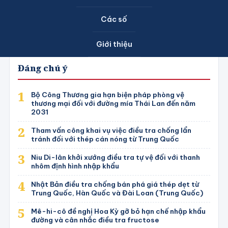
Bản tin Phòng vệ thương mại & Cảnh báo sớm —
20
Số 20.2026
2026
Các số
Ngày 05/06/2026 • 10 bài
Giới thiệu
Đáng chú ý
Bộ Công Thương gia hạn biện pháp phòng vệ
thương mại đối với đường mía Thái Lan đến năm
2031
Tham vấn công khai vụ việc điều tra chống lẩn
tránh đối với thép cán nóng từ Trung Quốc
Niu Di-lân khởi xướng điều tra tự vệ đối với thanh
nhôm định hình nhập khẩu
Nhật Bản điều tra chống bán phá giá thép dẹt từ
Trung Quốc, Hàn Quốc và Đài Loan (Trung Quốc)
Mê-hi-cô đề nghị Hoa Kỳ gỡ bỏ hạn chế nhập khẩu
đường và cân nhắc điều tra fructose